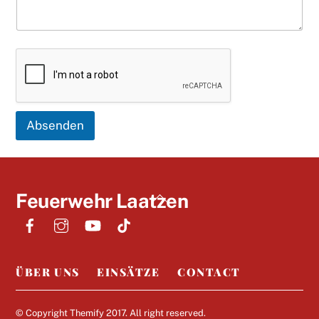
Absenden
Back
Feuerwehr Laatzen
To
Top
ÜBER UNS
EINSÄTZE
CONTACT
© Copyright
Themify
2017. All right reserved.