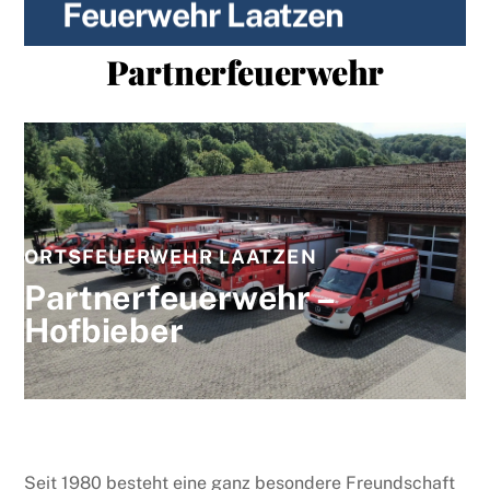
Feuerwehr Laatzen
content
Partnerfeuerwehr
ORTSFEUERWEHR LAATZEN
Partnerfeuerwehr –
Hofbieber
Seit 1980 besteht eine ganz besondere Freundschaft