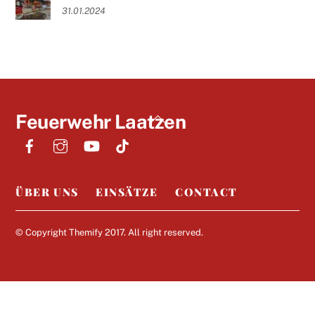
31.01.2024
Back
Feuerwehr Laatzen
To
Top
ÜBER UNS
EINSÄTZE
CONTACT
© Copyright
Themify
2017. All right reserved.