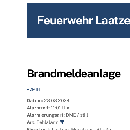
content
Feuerwehr Laatz
Brandmeldeanlage
ADMIN
Datum:
28.08.2024
Alarmzeit:
11:01 Uhr
Alarmierungsart:
DME / still
Art:
Fehlalarm
Einsatzort:
Laatzen, Münchener Straße