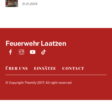
31.01.2024
Back
Feuerwehr Laatzen
To
Top
ÜBER UNS
EINSÄTZE
CONTACT
© Copyright
Themify
2017. All right reserved.