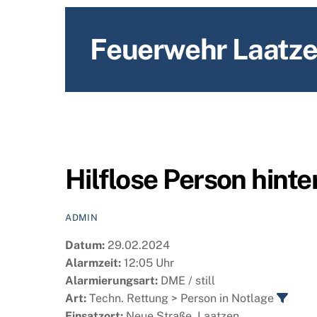
content
Feuerwehr Laatz
Hilflose Person hinte
ADMIN
Datum:
29.02.2024
Alarmzeit:
12:05 Uhr
Alarmierungsart:
DME / still
Art:
Techn. Rettung > Person in Notlage
Einsatzort:
Neue Straße, Laatzen