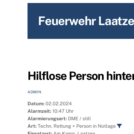
content
Feuerwehr Laatz
Hilflose Person hinte
ADMIN
Datum:
02.02.2024
Alarmzeit:
10:47 Uhr
Alarmierungsart:
DME / still
Art:
Techn. Rettung > Person in Notlage
Einsatzort:
Am Kamp, Laatzen